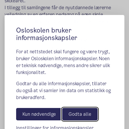
skoleåret.
I tillegg til samlingene får de nyutdannede lærerne
veiledning av en erfaren pedagog på egen skole.
Temaer som blir gjennomgått på introduksjonskurset er:
Osloskolen bruker
Læreren som leder
informasjonskapsler
Elevvurdering som fremmer læring
Arbeid med grunnleggende ferdigheter i fagene
For at nettstedet skal fungere og være trygt,
Skole-hjem-samarbeid
bruker Osloskolen informasjonskapsler. Noen
er teknisk nødvendige, mens andre sikrer ulik
Utvikling av trygt læringsmiljø
funksjonalitet.
Godtar du alle informasjonskapsler, tillater
du også at vi samler inn data om statistikk og
Publisert:
10.06.2025
brukeradferd.
Kun nødvendige
Godta alle
Innstillinger for informasjonskapsler