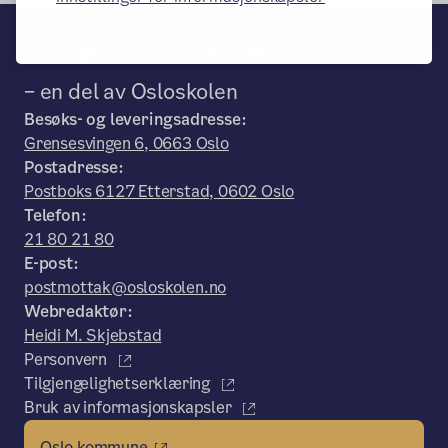
Jobb i Osloskolen
– en del av Osloskolen
Besøks- og leveringsadresse:
Grensesvingen 6, 0663 Oslo
Postadresse:
Postboks 6127 Etterstad, 0602 Oslo
Telefon:
21 80 21 80
E-post:
postmottak@osloskolen.no
Webredaktør:
Heidi M. Skjebstad
Personvern
Tilgjengelighetserklæring
Bruk av informasjonskapsler
Oslo kommune