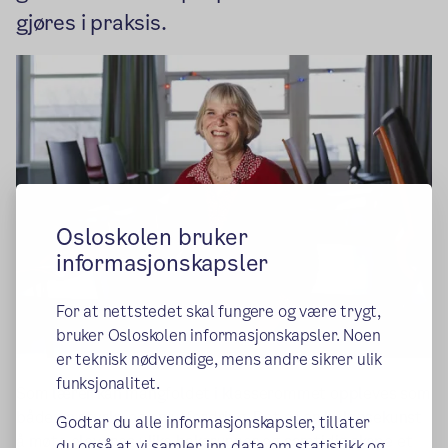
gjøres i praksis.
Osloskolen bruker
informasjonskapsler
For at nettstedet skal fungere og være trygt,
bruker Osloskolen informasjonskapsler. Noen
er teknisk nødvendige, mens andre sikrer ulik
funksjonalitet.
Som lærer kan mangfoldet i klasserommet oppleves som
både en styrke og en utfordring. Det er en balansekunst
Godtar du alle informasjonskapsler, tillater
å møte elevenes ulike bakgrunner og samtidig skape et
du også at vi samler inn data om statistikk og