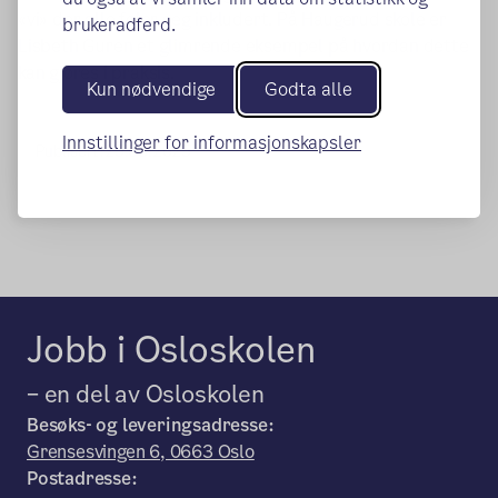
«vi» der alle føler seg inkludert. På Haugerud skole er
brukeradferd.
Lisbeth Guren et glimrende eksempel på hvordan dette
kan gjøres i praksis.
Kun nødvendige
Godta alle
Innstillinger for informasjonskapsler
Publisert:
25.08.2025
Jobb i Osloskolen
– en del av Osloskolen
Besøks- og leveringsadresse:
Grensesvingen 6, 0663 Oslo
Postadresse: