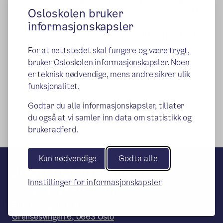
kunne sammenligne med andre kommuner, som trekker
Osloskolen bruker
pensjonsinnbetaling fra lønnen.
informasjonskapsler
Som nyutdannet lærer får du også full lønn i ferien i ditt
første yrkesår.
For at nettstedet skal fungere og være trygt,
bruker Osloskolen informasjonskapsler. Noen
er teknisk nødvendige, mens andre sikrer ulik
Publisert:
05.06.2025
funksjonalitet.
Godtar du alle informasjonskapsler, tillater
du også at vi samler inn data om statistikk og
brukeradferd.
Kun nødvendige
Godta alle
Jobb i Osloskolen
Innstillinger for informasjonskapsler
– en del av Osloskolen
Besøks- og leveringsadresse:
Grensesvingen 6, 0663 Oslo