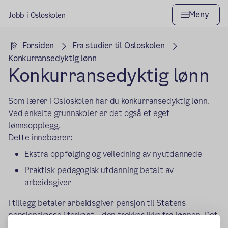
Meny
Jobb i Osloskolen
Hovedseksjon
Forsiden
Fra studier til Osloskolen
Konkurransedyktig lønn
Konkurransedyktig lønn
Som lærer i Osloskolen har du konkurransedyktig lønn.
Ved enkelte grunnskoler er det også et eget
lønnsopplegg.
Dette innebærer:
Ekstra oppfølging og veiledning av nyutdannede
Praktisk-pedagogisk utdanning betalt av
arbeidsgiver
I tillegg betaler arbeidsgiver pensjon til Statens
pensjonskasse i forkant – den trekkes ikke fra lønnen. Det
betyr at det må legges til 2 prosent på lønnsstigen for å